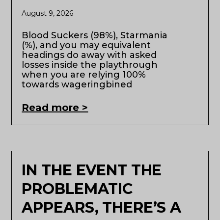
August 9, 2026
Blood Suckers (98%), Starmania
(%), and you may equivalent
headings do away with asked
losses inside the playthrough
when you are relying 100%
towards wageringbined
Read more >
IN THE EVENT THE
PROBLEMATIC
APPEARS, THERE’S A