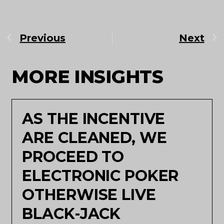
Previous
Next
MORE INSIGHTS
AS THE INCENTIVE
ARE CLEANED, WE
PROCEED TO
ELECTRONIC POKER
OTHERWISE LIVE
BLACK-JACK