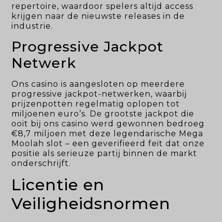
repertoire, waardoor spelers altijd access
krijgen naar de nieuwste releases in de
industrie.
Progressive Jackpot
Netwerk
Ons casino is aangesloten op meerdere
progressive jackpot-netwerken, waarbij
prijzenpotten regelmatig oplopen tot
miljoenen euro’s. De grootste jackpot die
ooit bij ons casino werd gewonnen bedroeg
€8,7 miljoen met deze legendarische Mega
Moolah slot – een geverifieerd feit dat onze
positie als serieuze partij binnen de markt
onderschrijft.
Licentie en
Veiligheidsnormen