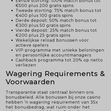
Eerste storting: 100% match bonus tot
€500 plus 200 gratis spins
Tweede storting: 75% match bonus tot
€400 plus 100 gratis spins
Derde deposit: 50% match bonus tot
€300 plus 50 gratis spins
Vierde deposit: 25% match bonus tot
€200 plus 25 gratis spins
Wekelijkse reload bonussen voor
actieve spelers
VIP-programma met unieke beloningen
en persoonlijke accountmanagers
Cashback programma tot 20% op netto
verliezen
Wagering Requirements &
Voorwaarden
Transparantie staat centraal binnen ons
bonusbeleid. Alle bonussen bij onze casino
hebben ‘n wagering requirement van 35x
het bonusbedrag, wat ruim onder het