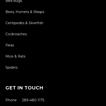
Bed Bugs
Bees, Hornets & Wasps
Centipedes & Silverfish
Cockroaches
Fleas
Mice & Rats
Spiders
GET IN TOUCH
Phone: 289-480-1175