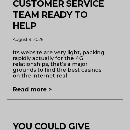
CUSTOMER SERVICE
TEAM READY TO
HELP
August 9, 2026
Its website are very light, packing
rapidly actually for the 4G
relationships, that’s a major
grounds to find the best casinos
on the internet real
Read more >
YOU COULD GIVE