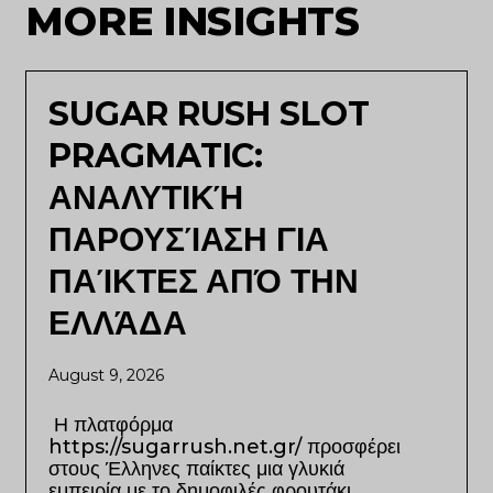
MORE INSIGHTS
SUGAR RUSH SLOT
PRAGMATIC:
ΑΝΑΛΥΤΙΚΉ
ΠΑΡΟΥΣΊΑΣΗ ΓΙΑ
ΠΑΊΚΤΕΣ ΑΠΌ ΤΗΝ
ΕΛΛΆΔΑ
August 9, 2026
Η πλατφόρμα
https://sugarrush.net.gr/ προσφέρει
στους Έλληνες παίκτες μια γλυκιά
εμπειρία με το δημοφιλές φρουτάκι