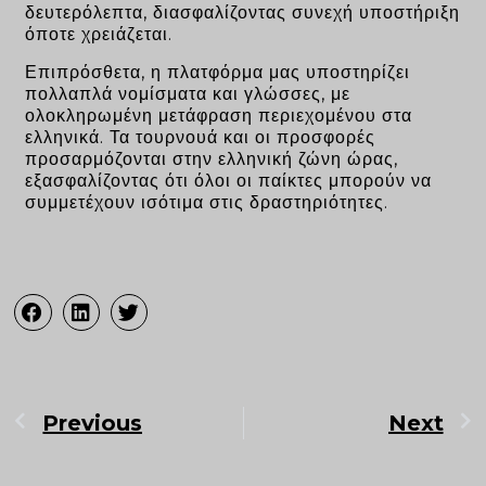
δευτερόλεπτα, διασφαλίζοντας συνεχή υποστήριξη
όποτε χρειάζεται.
Επιπρόσθετα, η πλατφόρμα μας υποστηρίζει
πολλαπλά νομίσματα και γλώσσες, με
ολοκληρωμένη μετάφραση περιεχομένου στα
ελληνικά. Τα τουρνουά και οι προσφορές
προσαρμόζονται στην ελληνική ζώνη ώρας,
εξασφαλίζοντας ότι όλοι οι παίκτες μπορούν να
συμμετέχουν ισότιμα στις δραστηριότητες.
Previous
Next