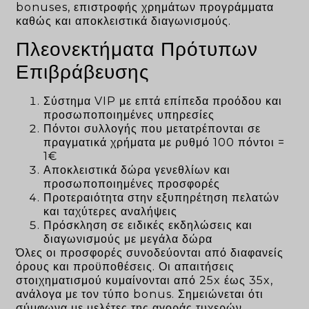
bonuses, επιστροφής χρημάτων προγράμματα
καθώς και αποκλειστικά διαγωνισμούς.
Πλεονεκτήματα Πρότυπων
Επιβράβευσης
Σύστημα VIP με επτά επίπεδα προόδου και
προσωποποιημένες υπηρεσίες
Πόντοι συλλογής που μετατρέπονται σε
πραγματικά χρήματα με ρυθμό 100 πόντοι =
1€
Αποκλειστικά δώρα γενεθλίων και
προσωποποιημένες προσφορές
Προτεραιότητα στην εξυπηρέτηση πελατών
και ταχύτερες αναλήψεις
Πρόσκληση σε ειδικές εκδηλώσεις και
διαγωνισμούς με μεγάλα δώρα
Όλες οι προσφορές συνοδεύονται από διαφανείς
όρους και προϋποθέσεις. Οι απαιτήσεις
στοιχηματισμού κυμαίνονται από 25x έως 35x,
ανάλογα με τον τύπο bonus. Σημειώνεται ότι
σύμφωνα με μελέτες της αγοράς τυχερών