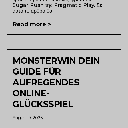
Sugar Rush της Pragmatic Play. Σε
αυτό το άρθρο θα
Read more >
MONSTERWIN DEIN
GUIDE FÜR
AUFREGENDES
ONLINE-
GLÜCKSSPIEL
August 9, 2026