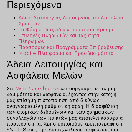
Περιεχόμενα
Άδεια Λειτουργίας Λειτουργίας και Ασφάλεια
Χρηστών
Το Φάσμα Παιχνιδιών που προσφέρουμε
Επιλογές Πληρωμών και Ταχύτητα
Πληρωμών
Προσφορές και Προγράμματα Επιβράβευσης
Mobile Πλατφόρμα και Προσβασιμότητα
Άδεια Λειτουργίας και
Ασφάλεια Μελών
Στο
WinPlace bonus
λειτουργούμε με πλήρη
νομιμότητα και διαφάνεια, έχοντας στην κατοχή
μας επίσημη πιστοποίηση από διεθνώς
αναγνωρισμένη ρυθμιστική αρχή. Η διασφάλιση
των ατομικών δεδομένων και των χρηματικών
συναλλαγών των παικτών μας αποτελεί κορυφαία
προτεραιότητα. Χρησιμοποιούμε κρυπτογράφηση
SSL 128-bit, την ίδια τεχνολογία ασφαλείας που