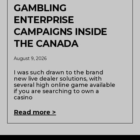
GAMBLING
ENTERPRISE
CAMPAIGNS INSIDE
THE CANADA
August 9, 2026
I was such drawn to the brand
new live dealer solutions, with
several high online game available
if you are searching to own a
casino
Read more >