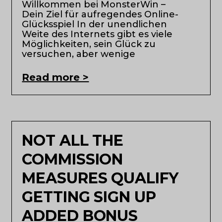
Willkommen bei MonsterWin –
Dein Ziel für aufregendes Online-
Glücksspiel In der unendlichen
Weite des Internets gibt es viele
Möglichkeiten, sein Glück zu
versuchen, aber wenige
Read more >
NOT ALL THE
COMMISSION
MEASURES QUALIFY
GETTING SIGN UP
ADDED BONUS