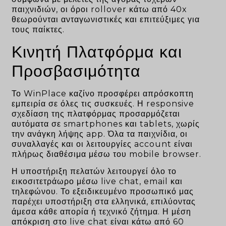
παιχνιδιών, οι όροι rollover κάτω από 40x
θεωρούνται ανταγωνιστικές και επιτεύξιμες για
τους παίκτες.
Κινητή Πλατφόρμα και
Προσβασιμότητα
Το WinPlace καζίνο προσφέρει απρόσκοπτη
εμπειρία σε όλες τις συσκευές. Η responsive
σχεδίαση της πλατφόρμας προσαρμόζεται
αυτόματα σε smartphones και tablets, χωρίς
την ανάγκη λήψης app. Όλα τα παιχνίδια, οι
συναλλαγές και οι λειτουργίες account είναι
πλήρως διαθέσιμα μέσω του mobile browser.
Η υποστήριξη πελατών λειτουργεί όλο το
εικοσιτετράωρο μέσω live chat, email και
τηλεφώνου. Το εξειδικευμένο προσωπικό μας
παρέχει υποστήριξη στα ελληνικά, επιλύοντας
άμεσα κάθε απορία ή τεχνικό ζήτημα. Η μέση
απόκριση στο live chat είναι κάτω από 60