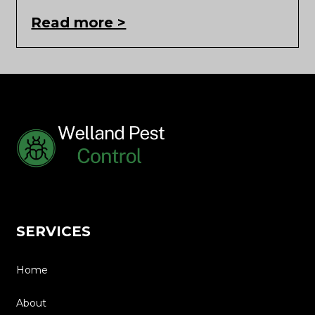
Read more >
SERVICES
Home
About