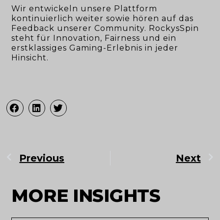
Wir entwickeln unsere Plattform
kontinuierlich weiter sowie hören auf das
Feedback unserer Community. RockysSpin
steht für Innovation, Fairness und ein
erstklassiges Gaming-Erlebnis in jeder
Hinsicht.
Previous
Next
MORE INSIGHTS