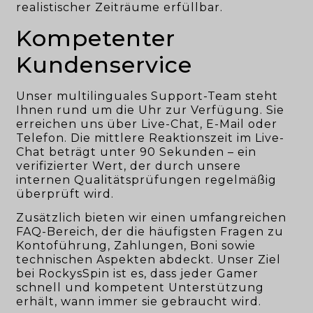
realistischer Zeiträume erfüllbar.
Kompetenter
Kundenservice
Unser multilinguales Support-Team steht
Ihnen rund um die Uhr zur Verfügung. Sie
erreichen uns über Live-Chat, E-Mail oder
Telefon. Die mittlere Reaktionszeit im Live-
Chat beträgt unter 90 Sekunden – ein
verifizierter Wert, der durch unsere
internen Qualitätsprüfungen regelmäßig
überprüft wird.
Zusätzlich bieten wir einen umfangreichen
FAQ-Bereich, der die häufigsten Fragen zu
Kontoführung, Zahlungen, Boni sowie
technischen Aspekten abdeckt. Unser Ziel
bei RockysSpin ist es, dass jeder Gamer
schnell und kompetent Unterstützung
erhält, wann immer sie gebraucht wird.