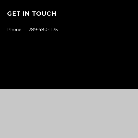
GET IN TOUCH
Phone: 289-480-1175
Follow us
© 2026 Starian Consulting. All Rights Reserved.