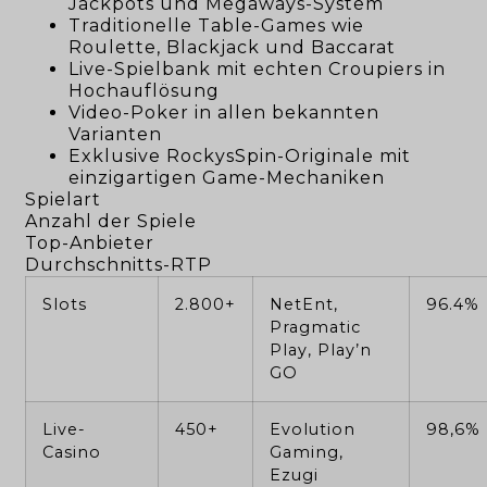
Jackpots und Megaways-System
Traditionelle Table-Games wie
Roulette, Blackjack und Baccarat
Live-Spielbank mit echten Croupiers in
Hochauflösung
Video-Poker in allen bekannten
Varianten
Exklusive RockysSpin-Originale mit
einzigartigen Game-Mechaniken
Spielart
Anzahl der Spiele
Top-Anbieter
Durchschnitts-RTP
Slots
2.800+
NetEnt,
96.4%
Pragmatic
Play, Play’n
GO
Live-
450+
Evolution
98,6%
Casino
Gaming,
Ezugi