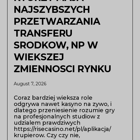
NAJSZYBSZYCH
PRZETWARZANIA
TRANSFERU
SRODKOW, NP W
WIEKSZEJ
ZMIENNOSCI RYNKU
August 7, 2026
Coraz bardziej wieksza role
odgrywa nawet kasyno na zywo, i
dlatego przeniesienie rozumie gry
na profesjonalnych studiow z
udzialem prawdziwych
https://risecasino.net/pl/aplikacja/
krupierow. Czy czy nie,