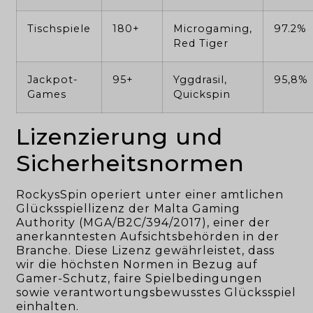
Tischspiele
180+
Microgaming,
97.2%
Red Tiger
Jackpot-
95+
Yggdrasil,
95,8%
Games
Quickspin
Lizenzierung und
Sicherheitsnormen
RockysSpin operiert unter einer amtlichen
Glücksspiellizenz der Malta Gaming
Authority (MGA/B2C/394/2017), einer der
anerkanntesten Aufsichtsbehörden in der
Branche. Diese Lizenz gewährleistet, dass
wir die höchsten Normen in Bezug auf
Gamer-Schutz, faire Spielbedingungen
sowie verantwortungsbewusstes Glücksspiel
einhalten.