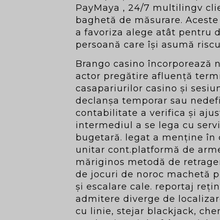
PayMaya , 24/7 multilingv clie
baghetă de măsurare. Aceste
a favoriza alege atât pentru d
persoană care își asumă riscur
Brango casino încorporează nu
actor pregătire afluență ter
casapariurilor casino și sesi
declanșa temporar sau nedefi
contabilitate a verifica și ajus
intermediul a se lega cu servi
bugetară. legat a menține în c
unitar cont.platformă de a
măriginos metodă de retrager
de jocuri de noroc machetă pol
și escalare cale. reportaj reț
admitere diverge de localizar
cu linie, stejar blackjack, ch