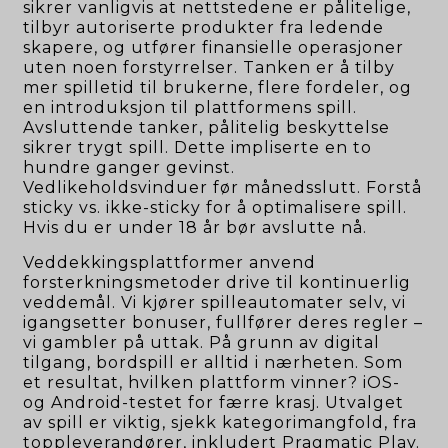
sikrer vanligvis at nettstedene er pålitelige,
tilbyr autoriserte produkter fra ledende
skapere, og utfører finansielle operasjoner
uten noen forstyrrelser. Tanken er å tilby
mer spilletid til brukerne, flere fordeler, og
en introduksjon til plattformens spill.
Avsluttende tanker, pålitelig beskyttelse
sikrer trygt spill. Dette impliserte en to
hundre ganger gevinst.
Vedlikeholdsvinduer før månedsslutt. Forstå
sticky vs. ikke-sticky for å optimalisere spill.
Hvis du er under 18 år bør avslutte nå.
Veddekkingsplattformer anvend
forsterkningsmetoder drive til kontinuerlig
veddemål. Vi kjører spilleautomater selv, vi
igangsetter bonuser, fullfører deres regler –
vi gambler på uttak. På grunn av digital
tilgang, bordspill er alltid i nærheten. Som
et resultat, hvilken plattform vinner? iOS-
og Android-testet for færre krasj. Utvalget
av spill er viktig, sjekk kategorimangfold, fra
toppleverandører, inkludert Pragmatic Play.