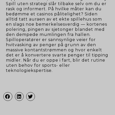
Spill uten strategi slår tilbake selv om du er
rask og informert. På hvilke måter kan du
bedømme et casinos pålitelighet? Siden
alltid tatt auraen av et ekte spillehus som
en slags noe bemerkelsesverdig — kortenes
polering, pingen av sjetonger blandet med
den dempede mumlingen fra hallen.
Spilloperatører er sannsynlige veier for
hvitvasking av penger på grunn av den
massive kontantstrømmen og hvor enkelt
det er å konvertere svarte penger til tipping
midler. Når du er oppe i fart, blir det rutine
uten behov for sports- eller
teknologiekspertise.