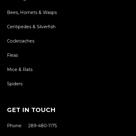
Bees, Hornets & Wasps
Centipedes & Silverfish
Cockroaches
Fleas
Mice & Rats
Spiders
GET IN TOUCH
Phone: 289-480-1175