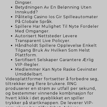
Dingser.
Betydningen Av En Belønning Uten
Innskudd?
Pålitelig Casino Ios Gir Spilleautomater
På Globale Språk.
Spillere Har Mulighet Til Nyte Fordeler
Med Omganger.
Autorisert Nettsteder Levere
Transparent Live Policyer.
Håndholdt Spillere Opplevelse Enkelt
Tilgang Bruk Av Hvilken Som Helst
Plattform.
Sertifisert Selskaper Garantere Ærlig
VIP-Regler.
Medlemmer Kan Nyte Raske Gevinster
Umiddelbart.
Videoplattformer fortsetter å forbedre seg,
tiltrekker seg flere brukere. RNG
produserer en strøm av utfall per sekund,
og bestemmer vinnende kombinasjon for
hvert klikk i det øyeblikket en spiller
trykker på startknappen. De leverer VIP-