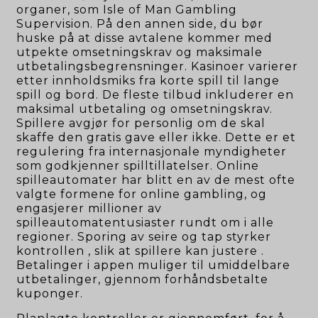
organer, som Isle of Man Gambling
Supervision. På den annen side, du bør
huske på at disse avtalene kommer med
utpekte omsetningskrav og maksimale
utbetalingsbegrensninger. Kasinoer varierer
etter innholdsmiks fra korte spill til lange
spill og bord. De fleste tilbud inkluderer en
maksimal utbetaling og omsetningskrav.
Spillere avgjør for personlig om de skal
skaffe den gratis gave eller ikke. Dette er et
regulering fra internasjonale myndigheter
som godkjenner spilltillatelser. Online
spilleautomater har blitt en av de mest ofte
valgte formene for online gambling, og
engasjerer millioner av
spilleautomatentusiaster rundt om i alle
regioner. Sporing av seire og tap styrker
kontrollen , slik at spillere kan justere .
Betalinger i appen muliger til umiddelbare
utbetalinger, gjennom forhåndsbetalte
kuponger.