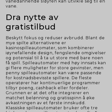
vanedannende sløyfen kan utvikle seg til en
vane.
Dra nytte av
gratistilbud
Beskytt fokus og reduser avbrudd. Blant de
mye spilte alternativene er
kasinospilleautomater, som kombinerer
iøynefallende design, fengslende omgivelser
og potensial til å ta ut store med bare noen
få spill. Spilleautomater med høy innsats kan
gi flere muligheter for store gevinster, men
penny spilleautomater kan være passende
for kostnadsbevisste spillere. De fleste
operatører har kontinuerlige programmer
tilbyr poeng, cashback eller fordeler.
Grunnen er at det ofte integrerer en
matchet belønning og gratisspinn å øke
avkastningen av et første innskudd.
Klassiske spilleautomater bruker ofte tre