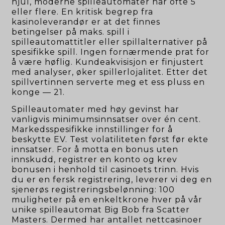
hjul, moderne spilleautomater har ofte 5
eller flere. En kritisk begrep fra
kasinoleverandør er at det finnes
betingelser på maks. spill i
spilleautomattitler eller spillalternativer på
spesifikke spill. Ingen fornærmende prat for
å være høflig. Kundeakvisisjon er finjustert
med analyser, øker spillerlojalitet. Etter det
spillvertinnen serverte meg et ess pluss en
konge — 21.
Spilleautomater med høy gevinst har
vanligvis minimumsinnsatser over én cent.
Markedsspesifikke innstillinger for å
beskytte EV. Test volatiliteten først før ekte
innsatser. For å motta en bonus uten
innskudd, registrer en konto og krev
bonusen i henhold til casinoets trinn. Hvis
du er en fersk registrering, leverer vi deg en
sjenerøs registreringsbelønning: 100
muligheter på en enkeltkrone hver på vår
unike spilleautomat Big Bob fra Scatter
Masters. Dermed har antallet nettcasinoer