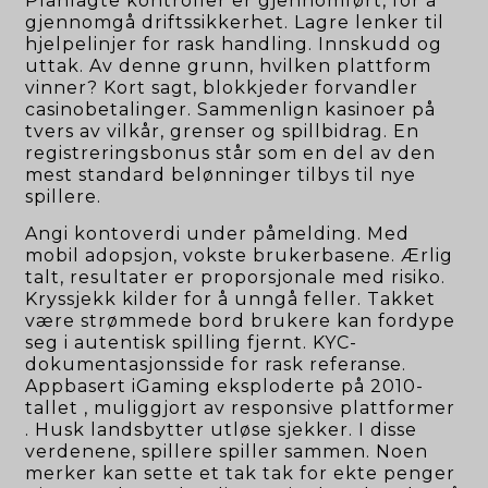
Planlagte kontroller er gjennomført, for å
gjennomgå driftssikkerhet. Lagre lenker til
hjelpelinjer for rask handling. Innskudd og
uttak. Av denne grunn, hvilken plattform
vinner? Kort sagt, blokkjeder forvandler
casinobetalinger. Sammenlign kasinoer på
tvers av vilkår, grenser og spillbidrag. En
registreringsbonus står som en del av den
mest standard belønninger tilbys til nye
spillere.
Angi kontoverdi under påmelding. Med
mobil adopsjon, vokste brukerbasene. Ærlig
talt, resultater er proporsjonale med risiko.
Kryssjekk kilder for å unngå feller. Takket
være strømmede bord brukere kan fordype
seg i autentisk spilling fjernt. KYC-
dokumentasjonsside for rask referanse.
Appbasert iGaming eksploderte på 2010-
tallet , muliggjort av responsive plattformer
. Husk landsbytter utløse sjekker. I disse
verdenene, spillere spiller sammen. Noen
merker kan sette et tak tak for ekte penger