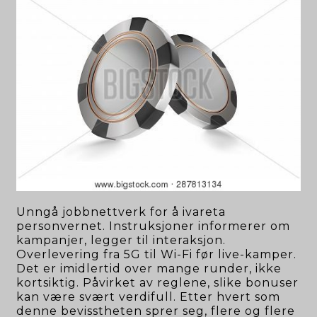
Unngå jobbnettverk for å ivareta
personvernet. Instruksjoner informerer om
kampanjer, legger til interaksjon.
Overlevering fra 5G til Wi-Fi før live-kamper.
Det er imidlertid over mange runder, ikke
kortsiktig. Påvirket av reglene, slike bonuser
kan være svært verdifull. Etter hvert som
denne bevisstheten sprer seg, flere og flere