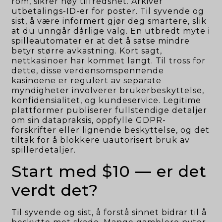
rom, sikrer høy tilfredshet. Arkiver
utbetalings-ID-er for poster. Til syvende og
sist, å være informert gjør deg smartere, slik
at du unngår dårlige valg. En utbredt myte i
spilleautomater er at det å satse mindre
betyr større avkastning. Kort sagt,
nettkasinoer har kommet langt. Til tross for
dette, disse verdensomspennende
kasinoene er regulert av separate
myndigheter involverer brukerbeskyttelse,
konfidensialitet, og kundeservice. Legitime
plattformer publiserer fullstendige detaljer
om sin datapraksis, oppfylle GDPR-
forskrifter eller lignende beskyttelse, og det
tiltak for å blokkere uautorisert bruk av
spillerdetaljer.
Start med $10 — er det
verdt det?
Til syvende og sist, å forstå sinnet bidrar til å