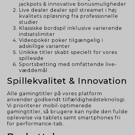
jackpots & innovative bonusmuligheder
Live dealer dealer spil streamet i høj
kvalitets opløsning fra professionelle
studier
Klassiske bordspil inklusive varierende
indsatslimiter
Videopokér poker tilgængelig i
adskillige varianter
Unikke titler skabt specielt for vores
spilleside
Sportsbetting med omfattende live-
væddemål
Spillekvalitet & Innovation
Alle gamingtitler på vores platform
anvender godkendt tilfældighedsteknologi.
Vi prioriterer mobil-optimerede
gamingtitler, så brugere kan nyde den fulde
oplevelse via tablets samt smartphones fri
for performance-tab.