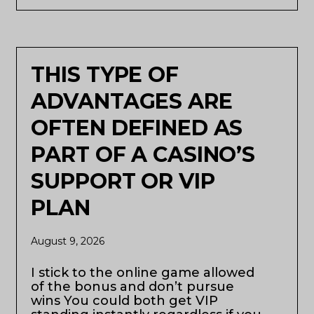
THIS TYPE OF
ADVANTAGES ARE
OFTEN DEFINED AS
PART OF A CASINO’S
SUPPORT OR VIP
PLAN
August 9, 2026
I stick to the online game allowed
of the bonus and don’t pursue
wins You could both get VIP