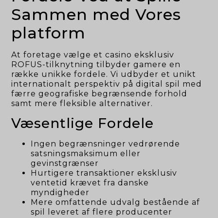
Sammen med Vores
platform
At foretage vælge et casino eksklusiv
ROFUS-tilknytning tilbyder gamere en
række unikke fordele. Vi udbyder et unikt
internationalt perspektiv på digital spil med
færre geografiske begrænsende forhold
samt mere fleksible alternativer.
Væsentlige Fordele
Ingen begrænsninger vedrørende
satsningsmaksimum eller
gevinstgrænser
Hurtigere transaktioner eksklusiv
ventetid krævet fra danske
myndigheder
Mere omfattende udvalg bestående af
spil leveret af flere producenter