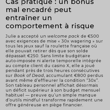
Cas pratique : un bonus
mal encadré peut
entraîner un
comportement à risque
Julie a accepté un
welcome pack
de €500
avec exigences de mise « 30x wagering » sur
tous les jeux sauf la roulette française où
elle pouvait retirer dès que son solde
dépassait €250. Sans limite budgétaire
auto‑imposée ni alerte temporelle intégrée
au compte client du casino X, elle a joué
pendant près de trois heures consécutives
sur
Book of Dead
, accumulant €800 perdus
avant même d’effleurer la condition “30x”.
Son tableau personnel affichait désormais
un déficit supérieur à son budget mensuel
habituel — preuve qu’un simple manque
d’outils mindful transforme rapidement une
offre généreuse en piège financier.