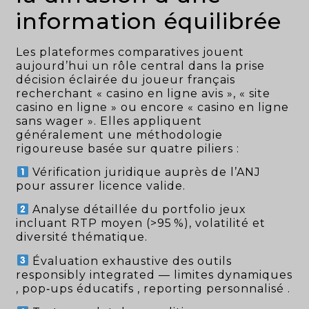
information équilibrée
Les plateformes comparatives jouent
aujourd’hui un rôle central dans la prise
décision éclairée du joueur français
recherchant « casino en ligne avis », « site
casino en ligne » ou encore « casino en ligne
sans wager ». Elles appliquent
généralement une méthodologie
rigoureuse basée sur quatre piliers :
Vérification juridique auprès de l’ANJ
pour assurer licence valide.
Analyse détaillée du portfolio jeux
incluant RTP moyen (>95 %), volatilité et
diversité thématique.
Évaluation exhaustive des outils
responsibly integrated — limites dynamiques
, pop‑ups éducatifs , reporting personnalisé .