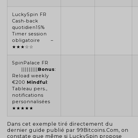
LuckySpin FR
Cash‑back
quotidien15%
Timer session
obligatoire –
★★★☆☆
SpinPalace FR
|||||||||
Bonus
:
Reload weekly
€200
Mindful
:
Tableau pers.,
notifications
personnalisées
★★★★★
Dans cet exemple tiré directement du
dernier guide publié par 99Bitcoins.Com, on
constate que même si LuckySpin propose