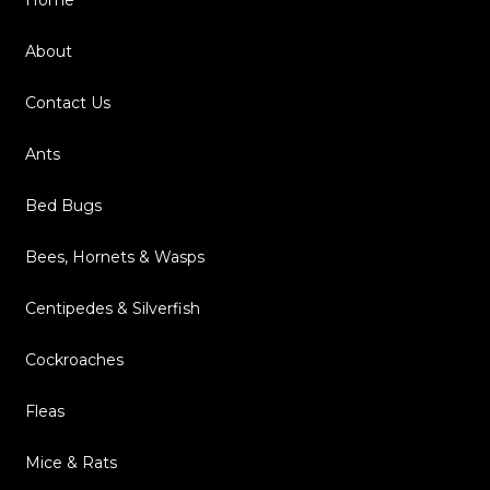
About
Contact Us
Ants
Bed Bugs
Bees, Hornets & Wasps
Centipedes & Silverfish
Cockroaches
Fleas
Mice & Rats