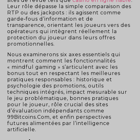
sites de revue tels que
casino en ligne fiable
.
Leur rôle dépasse la simple comparaison des
RTP ou des jackpots : ils agissent comme
garde‑fous d’information et de
transparence, orientant les joueurs vers des
opérateurs qui intègrent réellement la
protection du joueur dans leurs offres
promotionnelles.
Nous examinerons six axes essentiels qui
montrent comment les fonctionnalités
« mindful gaming » s’articulent avec les
bonus tout en respectant les meilleures
pratiques responsables : historique et
psychologie des promotions, outils
techniques intégrés, impact mesurable sur
le jeu problématique, bonnes pratiques
pour le joueur, rôle crucial des sites
d’évaluation indépendants comme
99Bitcoins.Com, et enfin perspectives
futures alimentées par l’intelligence
artificielle.