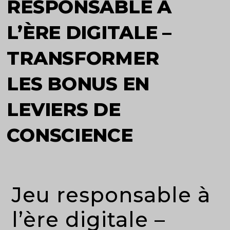
RESPONSABLE À
L’ÈRE DIGITALE –
TRANSFORMER
LES BONUS EN
LEVIERS DE
CONSCIENCE
Jeu responsable à
l’ère digitale –