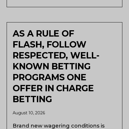
AS A RULE OF
FLASH, FOLLOW
RESPECTED, WELL-
KNOWN BETTING
PROGRAMS ONE
OFFER IN CHARGE
BETTING
August 10, 2026
Brand new wagering conditions is