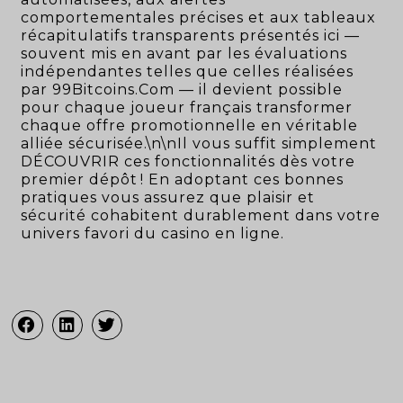
comportementales précises et aux tableaux
récapitulatifs transparents présentés ici —
souvent mis en avant par les évaluations
indépendantes telles que celles réalisées
par 99Bitcoins.Com — il devient possible
pour chaque joueur français transform​er
chaque offre promotionnelle en véritable
alliée sécurisée.\n\nIl vous suffit simplement
DÉCOUVRIR ces fonctionnalités dès votre
premier dépôt ! En adoptant ces bonnes
pratiques vous assurez que plaisir et
sécurité cohabitent durablement dans votre
univers favori du casino en ligne.​