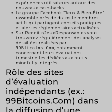
expériences utilisateurs autour des
nouveaux cash‑backs.
Le groupe Facebook “Jeux & Bien‑Être”
rassemble près de dix mille membres
actifs qui partagent conseils pratiques
et alertes réglementaires actualisées.
Sur Reddit r/JeuxResponsables vous
trouverez régulièrement des analyses
détaillées réalisées par
99Bitcoins.Com
, notamment
concernant leurs évaluations
trimestrielles dédiées aux outils
mindfully intégrés.
Rôle des sites
d’évaluation
indépendants (ex.:
99Bitcoins.Com) dans
la diffusion d’une