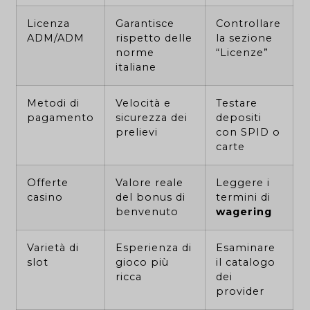
Licenza
Garantisce
Controllare
ADM/ADM
rispetto delle
la sezione
norme
“Licenze”
italiane
Metodi di
Velocità e
Testare
pagamento
sicurezza dei
depositi
prelievi
con SPID o
carte
Offerte
Valore reale
Leggere i
casino
del bonus di
termini di
benvenuto
wagering
Varietà di
Esperienza di
Esaminare
slot
gioco più
il catalogo
ricca
dei
provider