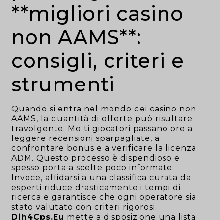
**migliori casino
non AAMS**:
consigli, criteri e
strumenti
Quando si entra nel mondo dei casino non
AAMS, la quantità di offerte può risultare
travolgente. Molti giocatori passano ore a
leggere recensioni sparpagliate, a
confrontare bonus e a verificare la licenza
ADM. Questo processo è dispendioso e
spesso porta a scelte poco informate.
Invece, affidarsi a una classifica curata da
esperti riduce drasticamente i tempi di
ricerca e garantisce che ogni operatore sia
stato valutato con criteri rigorosi.
Dih4Cps.Eu
mette a disposizione una lista