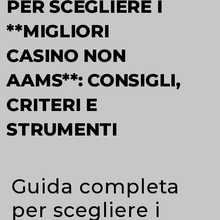
PER SCEGLIERE I
**MIGLIORI
CASINO NON
AAMS**: CONSIGLI,
CRITERI E
STRUMENTI
Guida completa
per scegliere i