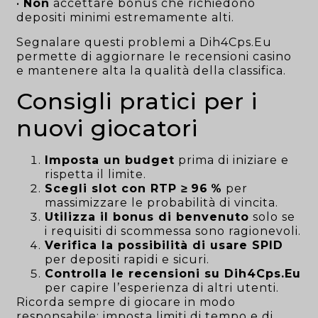
•
Non
accettare bonus che richiedono
depositi minimi estremamente alti.
Segnalare questi problemi a Dih4Cps.Eu
permette di aggiornare le recensioni casino
e mantenere alta la qualità della classifica.
Consigli pratici per i
nuovi giocatori
Imposta un budget
prima di iniziare e
rispetta il limite.
Scegli slot con RTP ≥ 96 %
per
massimizzare le probabilità di vincita.
Utilizza il bonus di benvenuto
solo se
i requisiti di scommessa sono ragionevoli.
Verifica la possibilità di usare SPID
per depositi rapidi e sicuri.
Controlla le recensioni su Dih4Cps.Eu
per capire l’esperienza di altri utenti.
Ricorda sempre di giocare in modo
responsabile: imposta limiti di tempo e di