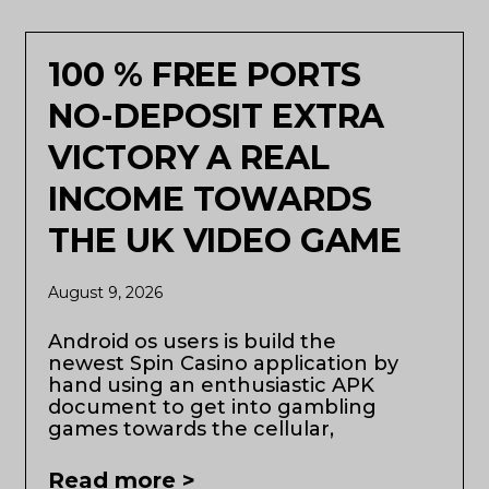
100 % FREE PORTS
NO-DEPOSIT EXTRA
VICTORY A REAL
INCOME TOWARDS
THE UK VIDEO GAME
August 9, 2026
Android os users is build the
newest Spin Casino application by
hand using an enthusiastic APK
document to get into gambling
games towards the cellular,
Read more >