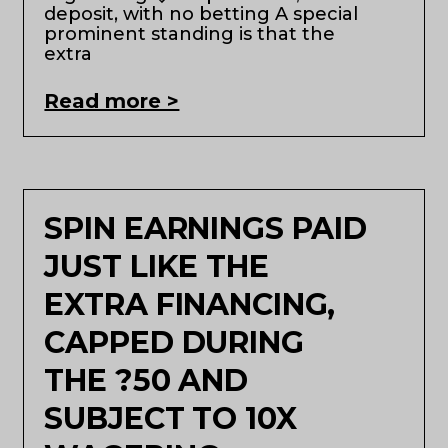
deposit, with no betting A special
prominent standing is that the
extra
Read more >
SPIN EARNINGS PAID
JUST LIKE THE
EXTRA FINANCING,
CAPPED DURING
THE ?50 AND
SUBJECT TO 10X