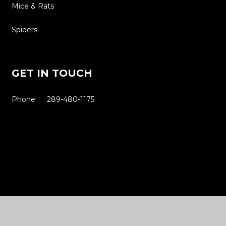
Mice & Rats
Spiders
GET IN TOUCH
Phone: 289-480-1175
Follow us
© 2026 Starian Consulting. All Rights Reserved.