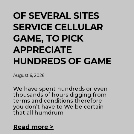
OF SEVERAL SITES
SERVICE CELLULAR
GAME, TO PICK
APPRECIATE
HUNDREDS OF GAME
August 6, 2026
We have spent hundreds or even
thousands of hours digging from
terms and conditions therefore
you don’t have to We be certain
that all humdrum
Read more >