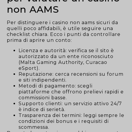
non AAMS
Per distinguere i casino non aams sicuri da
quelli poco affidabili, è utile seguire una
checklist chiara. Ecco i punti da controllare
prima di aprire un conto:
Licenza e autorità: verifica se il sito è
autorizzato da un ente riconosciuto
(Malta Gaming Authority, Curacao
eSport).
Reputazione: cerca recensioni su forum
e siti indipendenti.
Metodi di pagamento: scegli
piattaforme che offrono prelievi rapidi e
commissioni basse.
Supporto clienti: un servizio attivo 24/7
è indice di serietà.
Trasparenza dei termini: leggi sempre le
condizioni dei bonus e i requisiti di
scommessa.