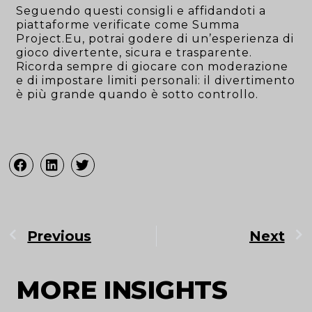
Seguendo questi consigli e affidandoti a
piattaforme verificate come Summa
Project.Eu, potrai godere di un’esperienza di
gioco divertente, sicura e trasparente.
Ricorda sempre di giocare con moderazione
e di impostare limiti personali: il divertimento
è più grande quando è sotto controllo.
Previous
Next
MORE INSIGHTS