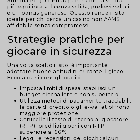
Summa Project.Eu appare come la scelta
più equilibrata: licenza solida, prelievi veloci
e un bonus generoso. Questo rende il sito
ideale per chi cerca un casino non AAMS
affidabile senza compromessi.
Strategie pratiche per
giocare in sicurezza
Una volta scelto il sito, è importante
adottare buone abitudini durante il gioco.
Ecco alcuni consigli pratici:
Imposta limiti di spesa: stabilisci un
budget giornaliero e non superarlo.
Utilizza metodi di pagamento tracciabili:
le carte di credito o gli e‑wallet offrono
maggiore protezione.
Controlla il tasso di ritorno al giocatore
(RTP): prediligi giochi con RTP
superiore al 96 %.
Leggi le recensioni dei giochi: alcuni