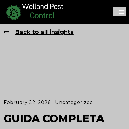
CONTACT US
Back to all insights
February 22, 2026
Uncategorized
GUIDA COMPLETA