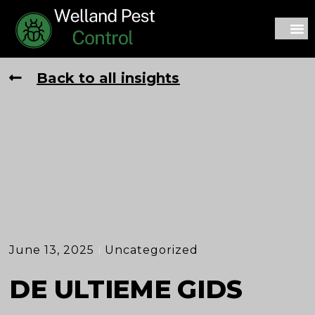
CONTACT US
Back to all insights
June 13, 2025
Uncategorized
DE ULTIEME GIDS