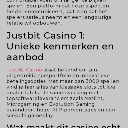
comfortabel voelt om langer te blijven
spelen. Een platform dat deze aspecten
helder communiceert, laat zien dat het
spelers serieus neemt en een langdurige
relatie wil opbouwen.
Justbit Casino 1:
Unieke kenmerken en
aanbod
JustBit Casino
staat bekend om zijn
uitgebreide spelportfolio en innovatieve
betalingsopties. Met meer dan 3000 spellen
vind je hier alles van klassieke slots tot live
dealer tafels. De samenwerking met
topsoftwareleveranciers zoals NetEnt,
Microgaming en Evolution Gaming
garandeert hoge RTP‑percentages en een
soepele gameplay.
Wat maakt dit casino echt