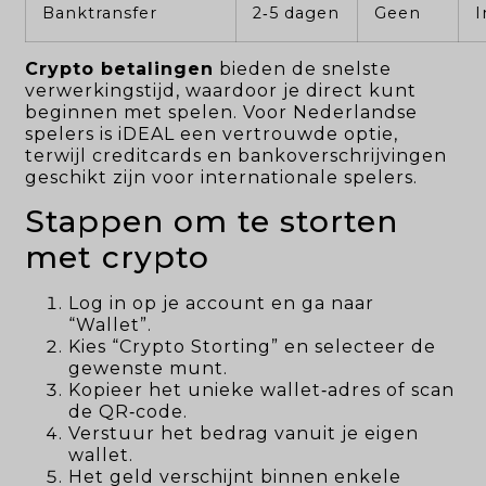
Banktransfer
2‑5 dagen
Geen
I
Crypto betalingen
bieden de snelste
verwerkingstijd, waardoor je direct kunt
beginnen met spelen. Voor Nederlandse
spelers is iDEAL een vertrouwde optie,
terwijl creditcards en bankoverschrijvingen
geschikt zijn voor internationale spelers.
Stappen om te storten
met crypto
Log in op je account en ga naar
“Wallet”.
Kies “Crypto Storting” en selecteer de
gewenste munt.
Kopieer het unieke wallet‑adres of scan
de QR‑code.
Verstuur het bedrag vanuit je eigen
wallet.
Het geld verschijnt binnen enkele