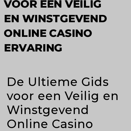
VOOR EEN VEILIG
EN WINSTGEVEND
ONLINE CASINO
ERVARING
De Ultieme Gids
voor een Veilig en
Winstgevend
Online Casino