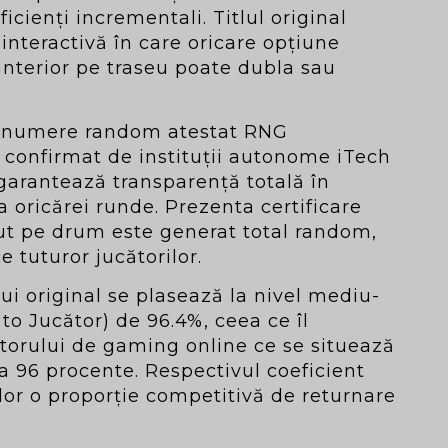
ficienți incrementali. Titlul original
 interactivă în care oricare opțiune
anterior pe traseu poate dubla sau
e numere random atestat RNG
confirmat de instituții autonome iTech
arantează transparență totală în
a oricărei runde. Prezenta certificare
rut pe drum este generat total random,
e tuturor jucătorilor.
ui original se plasează la nivel mediu-
to Jucător) de 96.4%, ceea ce îl
orului de gaming online ce se situează
la 96 procente. Respectivul coeficient
lor o proporție competitivă de returnare