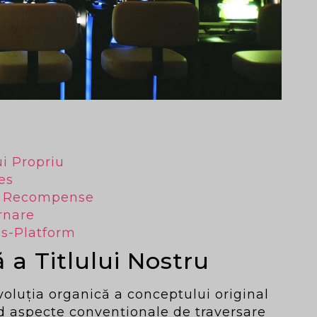
i Propriu
es
și Recompense
rnare
ss-Platform
 a Titlului Nostru
oluția organică a conceptului original
 aspecte convenționale de traversare