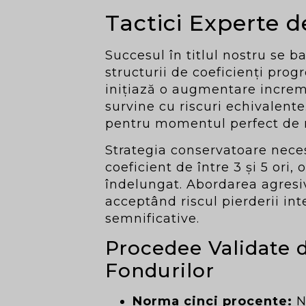
Tactici Experte 
Succesul în titlul nostru se 
structurii de coeficienți prog
inițiază o augmentare increme
survine cu riscuri echivalente
pentru momentul perfect de r
Strategia conservatoare nece
coeficient de între 3 și 5 ori,
îndelungat. Abordarea agresiv
acceptând riscul pierderii i
semnificative.
Procedee Validate 
Fondurilor
Norma cinci procente:
Ni