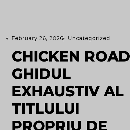
February 26, 2026
Uncategorized
CHICKEN ROAD 
GHIDUL
EXHAUSTIV AL
TITLULUI
PROPRIU DE