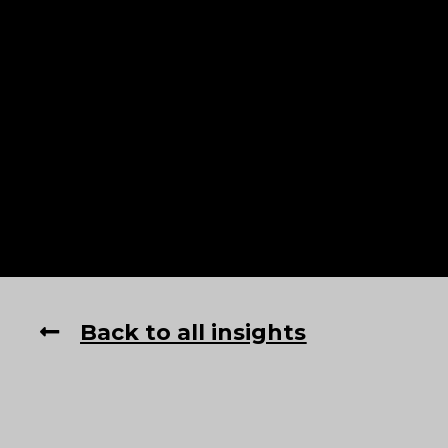
Back to all insights