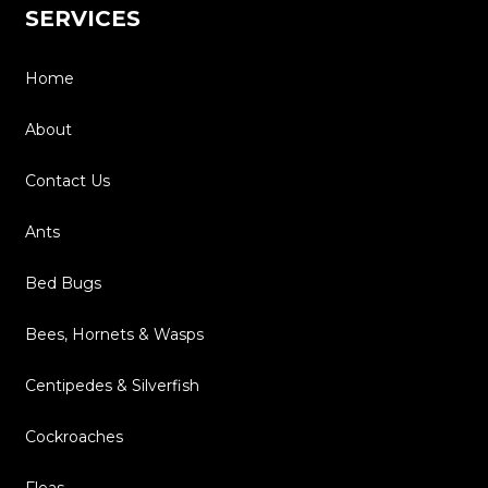
SERVICES
Home
About
Contact Us
Ants
Bed Bugs
Bees, Hornets & Wasps
Centipedes & Silverfish
Cockroaches