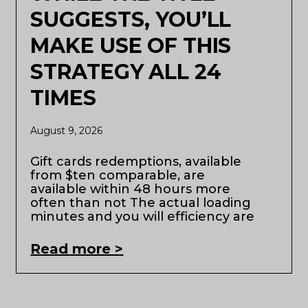
SUGGESTS, YOU’LL
MAKE USE OF THIS
STRATEGY ALL 24
TIMES
August 9, 2026
Gift cards redemptions, available
from $ten comparable, are
available within 48 hours more
often than not The actual loading
minutes and you will efficiency are
Read more >