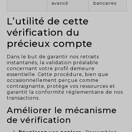
avancé
bancaires
L’utilité de cette
vérification du
précieux compte
Dans le but de garantir nos retraits
instantanés, la validation préalable
concernant votre profil demeure
essentielle. Cette procédure, bien que
occasionnellement perçue comme
contraignante, protège vos ressources et
garantit la conformité réglementaire de nos
transactions.
Améliorer le mécanisme
de vérification