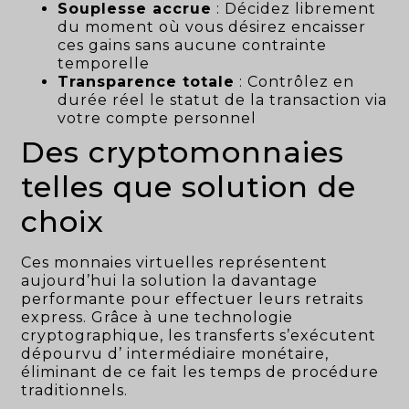
Souplesse accrue
: Décidez librement
du moment où vous désirez encaisser
ces gains sans aucune contrainte
temporelle
Transparence totale
: Contrôlez en
durée réel le statut de la transaction via
votre compte personnel
Des cryptomonnaies
telles que solution de
choix
Ces monnaies virtuelles représentent
aujourd’hui la solution la davantage
performante pour effectuer leurs retraits
express. Grâce à une technologie
cryptographique, les transferts s’exécutent
dépourvu d’ intermédiaire monétaire,
éliminant de ce fait les temps de procédure
traditionnels.