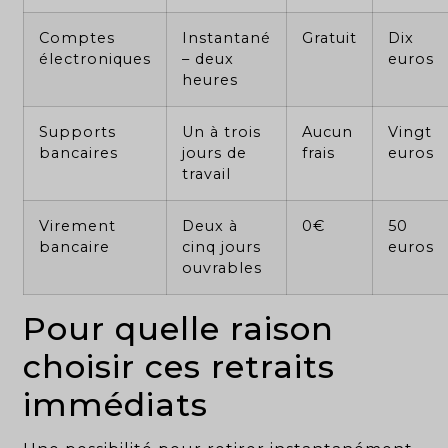
Comptes
Instantané
Gratuit
Dix
électroniques
– deux
euros
heures
Supports
Un à trois
Aucun
Vingt
bancaires
jours de
frais
euros
travail
Virement
Deux à
0€
50
bancaire
cinq jours
euros
ouvrables
Pour quelle raison
choisir ces retraits
immédiats