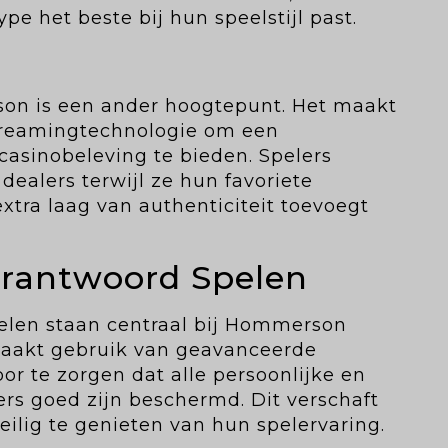
pe het beste bij hun speelstijl past.
on is een ander hoogtepunt. Het maakt
treamingtechnologie om een
casinobeleving te bieden. Spelers
dealers terwijl ze hun favoriete
extra laag van authenticiteit toevoegt
erantwoord Spelen
elen staan centraal bij Hommerson
 maakt gebruik van geavanceerde
or te zorgen dat alle persoonlijke en
ers goed zijn beschermd. Dit verschaft
ilig te genieten van hun spelervaring.