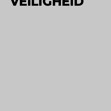
VEILIGHEID