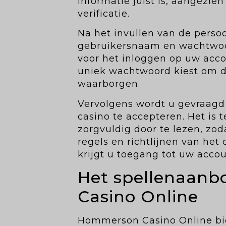
informatie juist is, aangezie
verificatie.
Na het invullen van de perso
gebruikersnaam en wachtwoo
voor het inloggen op uw acco
uniek wachtwoord kiest om d
waarborgen.
Vervolgens wordt u gevraag
casino te accepteren. Het is
zorgvuldig door te lezen, zod
regels en richtlijnen van het
krijgt u toegang tot uw acco
Het spellenaanb
Casino Online
Hommerson Casino Online bie