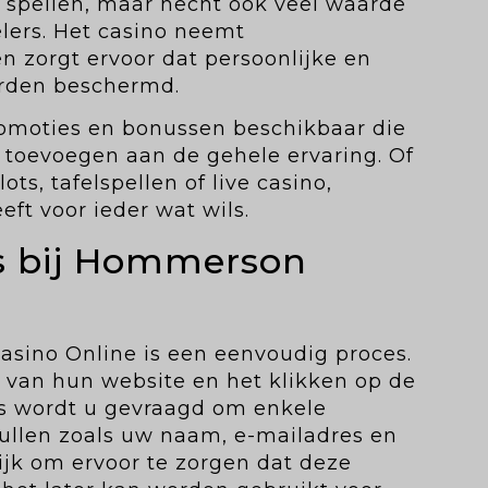
spellen, maar hecht ook veel waarde
elers. Het casino neemt
n zorgt ervoor dat persoonlijke en
orden beschermd.
romoties en bonussen beschikbaar die
 toevoegen aan de gehele ervaring. Of
ots, tafelspellen of live casino,
t voor ieder wat wils.
es bij Hommerson
sino Online is een eenvoudig proces.
 van hun website en het klikken op de
ns wordt u gevraagd om enkele
vullen zoals uw naam, e-mailadres en
rijk om ervoor te zorgen dat deze