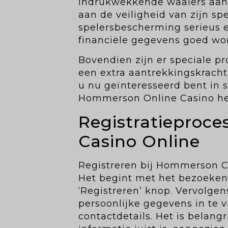
indrukwekkende waaiers aan 
aan de veiligheid van zijn sp
spelersbescherming serieus e
financiële gegevens goed w
Bovendien zijn er speciale p
een extra aantrekkingskracht
u nu geïnteresseerd bent in sl
Hommerson Online Casino heef
Registratieproc
Casino Online
Registreren bij Hommerson Ca
Het begint met het bezoeken
‘Registreren’ knop. Vervolge
persoonlijke gegevens in te 
contactdetails. Het is belang