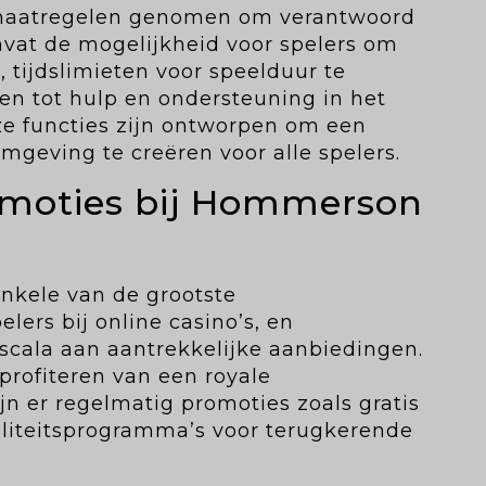
 maatregelen genomen om verantwoord
vat de mogelijkheid voor spelers om
n, tijdslimieten voor speelduur te
gen tot hulp en ondersteuning in het
e functies zijn ontworpen om een
mgeving te creëren voor alle spelers.
moties bij Hommerson
nkele van de grootste
lers bij online casino’s, en
cala aan aantrekkelijke aanbiedingen.
rofiteren van een royale
n er regelmatig promoties zoals gratis
aliteitsprogramma’s voor terugkerende