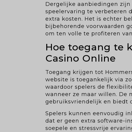
Dergelijke aanbiedingen zij
speelervaring te verbeteren 
extra kosten. Het is echter b
bijbehorende voorwaarden goe
om ten volle te profiteren v
Hoe toegang te 
Casino Online
Toegang krijgen tot Hommers
website is toegankelijk via z
waardoor spelers de flexibili
wanneer ze maar willen. De mo
gebruiksvriendelijk en biedt 
Spelers kunnen eenvoudig in
dat er geen extra software-ins
soepele en stressvrije ervari