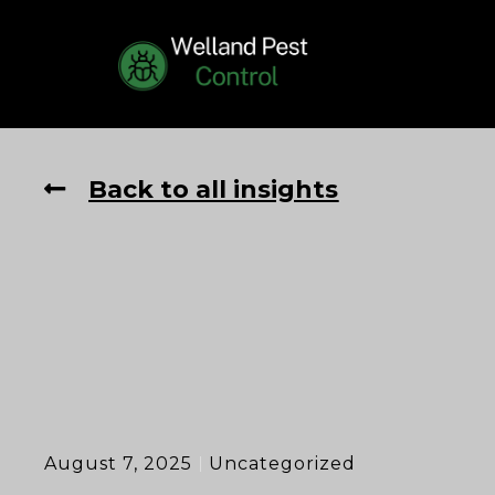
Back to all insights
August 7, 2025
Uncategorized