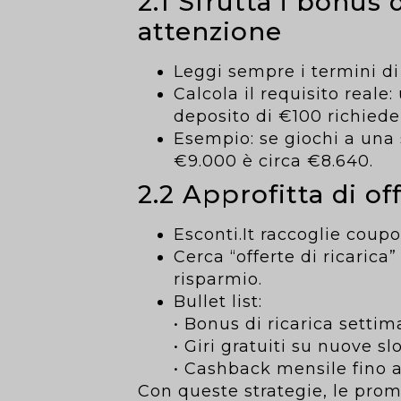
2.1 Sfrutta i bonus
attenzione
Leggi sempre i termini di
Calcola il requisito real
deposito di €100 richied
Esempio: se giochi a una s
€9.000 è circa €8.640.
2.2 Approfitta di of
Esconti.It raccoglie coup
Cerca “offerte di ricarica
risparmio.
Bullet list:
• Bonus di ricarica setti
• Giri gratuiti su nuove sl
• Cashback mensile fino a
Con queste strategie, le prom