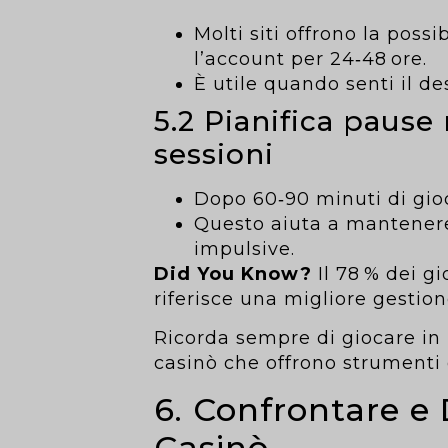
Molti siti offrono la pos
l’account per 24‑48 ore.
È utile quando senti il de
5.2 Pianifica pause 
sessioni
Dopo 60‑90 minuti di gioc
Questo aiuta a mantenere 
impulsive.
Did You Know?
Il 78 % dei g
riferisce una migliore gestion
Ricorda sempre di giocare in 
casinò che offrono strumenti d
6. Confrontare e 
Casinò