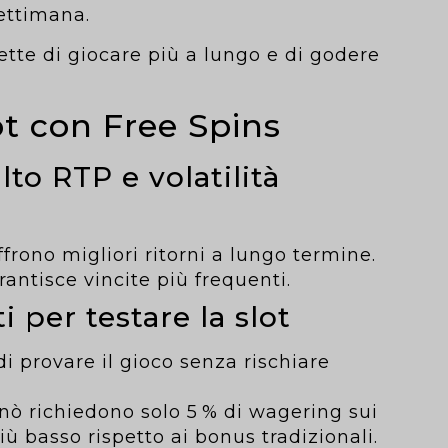
settimana.
tte di giocare più a lungo e di godere
lot con Free Spins
lto RTP e volatilità
frono migliori ritorni a lungo termine.
antisce vincite più frequenti.
ti per testare la slot
di provare il gioco senza rischiare
nò richiedono solo 5 % di wagering sui
iù basso rispetto ai bonus tradizionali.