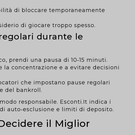
sibilità di bloccare temporaneamente
siderio di giocare troppo spesso.
regolari durante le
o, prendi una pausa di 10‑15 minuti.
la concentrazione e a evitare decisioni
iocatori che impostano pause regolari
e del bankroll.
modo responsabile. Esconti.It indica i
i auto‑esclusione e limiti di deposito.
Decidere il Miglior